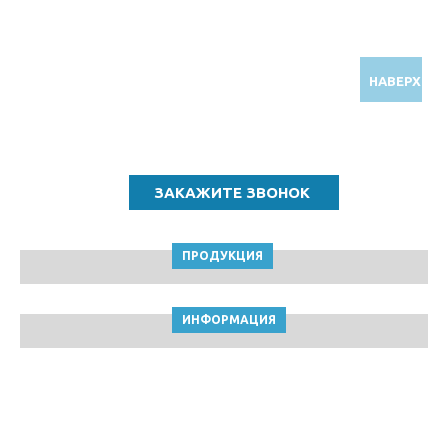
НАВЕРХ
Звоните по бесплатному номеру
8 (800) 5000 964
ПРОДУКЦИЯ
ИНФОРМАЦИЯ
ТПК Клейкие ленты © Ярославль, 2010-2026
Пользовательское соглашение