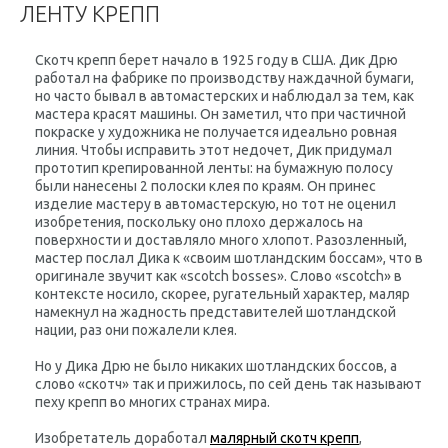
ЛЕНТУ КРЕПП
Скотч крепп берет начало в 1925 году в США. Дик Дрю
работал на фабрике по производству наждачной бумаги,
но часто бывал в автомастерских и наблюдал за тем, как
мастера красят машины. Он заметил, что при частичной
покраске у художника не получается идеально ровная
линия. Чтобы исправить этот недочет, Дик придумал
прототип крепированной ленты: на бумажную полосу
были нанесены 2 полоски клея по краям. Он принес
изделие мастеру в автомастерскую, но тот не оценил
изобретения, поскольку оно плохо держалось на
поверхности и доставляло много хлопот. Разозленный,
мастер послал Дика к «своим шотландским боссам», что в
оригинале звучит как «scotch bosses». Слово «scotch» в
контексте носило, скорее, ругательный характер, маляр
намекнул на жадность представителей шотландской
нации, раз они пожалели клея.
Но у Дика Дрю не было никаких шотландских боссов, а
слово «скотч» так и прижилось, по сей день так называют
пеху крепп во многих странах мира.
Изобретатель доработал
малярный скотч крепп
,