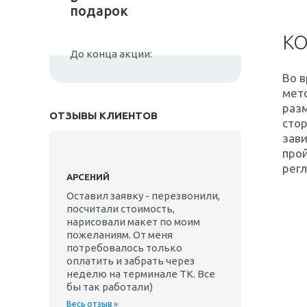
подарок
КО
До конца акции:
Во в
мето
разм
ОТЗЫВЫ КЛИЕНТОВ
стор
зави
прой
рег
АРСЕНИЙ
Оставил заявку - перезвонили,
посчитали стоимость,
нарисовали макет по моим
пожеланиям. От меня
потребовалось только
оплатить и забрать через
неделю на терминале ТК. Все
бы так работали)
Весь отзыв »