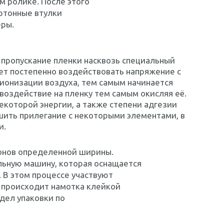
м ролике. После этого
ртонные втулки
еры.
 пропускание пленки насквозь специальный
дет постепенно воздействовать напряжение с
 ионизации воздуха, тем самым начинается
воздействие на пленку тем самым окисляя её.
екоторой энергии, а также степени адгезии
шить прилегание с некоторыми элементами, в
и.
онов определенной ширины.
льную машину, которая оснащается
 В этом процессе участвуют
 происходит намотка клейкой
дел упаковки по