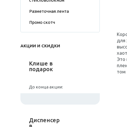
стекловолокном
Разметочная лента
Промо скотч
Коро
для 
АКЦИИ И СКИДКИ
высо
хаот
Это 
Клише в
плен
подарок
том 
До конца акции:
Диспенсер
в