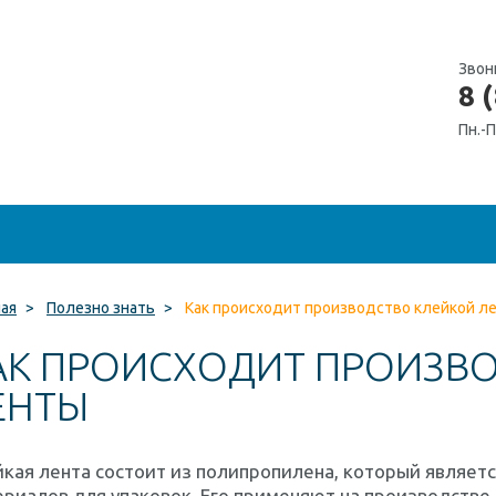
Звон
8 
Пн.-П
ная
>
Полезно знать
>
Как происходит производство клейкой л
АК ПРОИСХОДИТ ПРОИЗВ
ЕНТЫ
кая лента состоит из полипропилена, который являет
риалов для упаковок. Его применяют на производстве, 