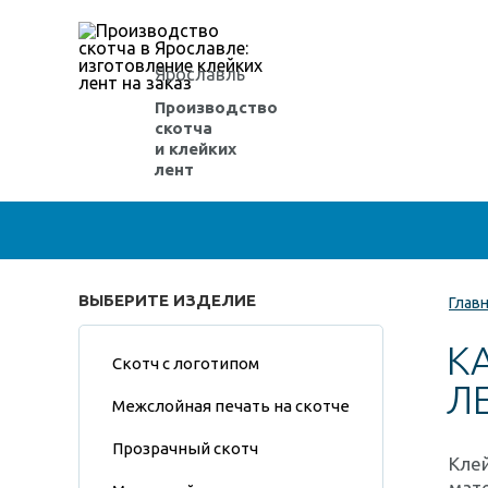
Ярославль
Производство
скотча
и клейких
лент
ВЫБЕРИТЕ ИЗДЕЛИЕ
Глав
К
Скотч с логотипом
Л
Межслойная печать на скотче
Прозрачный скотч
Клей
мате