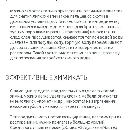
Можно самостоятельно приготовить отличные вещества
для снятия липких отпечатков пальцев со скотча в
домашних условиях, достаточно смешать ингредиенты,
имеющиеся в каждом доме: пена для бритья смешанная с
зубным порошком (в равных пропорциях) наносится на
след клея, просушивается, смывается теплой водой воды
. Бальзам для посуды, соду, горячую воду перемешивают
до образования кашицы. Очистите поверхность этим
раствором. Такой состав выделяет много пены, поэтому
для полоскания потребуется много воды.
ЭФФЕКТИВНЫЕ ХИМИКАТЫ
С помощью средств, продаваемых в отделе бытовой
химии, можно легко удалить скотч с мебели: химчистки
(«Пемолюкс», «Комет» и др.) Наносятся на загрязнения
влажной губкой, смываются через пять минут.
Эти продукты могут оставлять царапины, поэтому при их
растирании не нужно прилагать больших усилий.
Средства для мытья окон («Клин», «Золушка», «Мистер