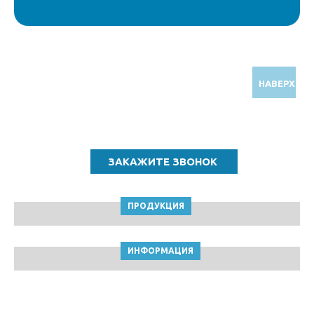
НАВЕРХ
Звоните по бесплатному номеру
8 (800) 5000 964
ПРОДУКЦИЯ
ИНФОРМАЦИЯ
ТПК Клейкие ленты © Ярославль, 2010-2026
Пользовательское соглашение