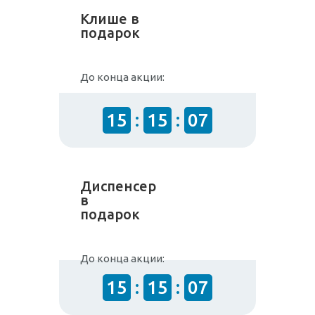
Клише в
подарок
До конца акции:
15
:
15
:
07
Диспенсер
в
подарок
До конца акции:
15
:
15
:
07